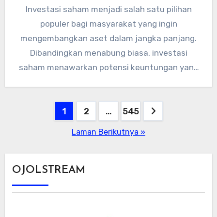
Investasi saham menjadi salah satu pilihan
populer bagi masyarakat yang ingin
mengembangkan aset dalam jangka panjang.
Dibandingkan menabung biasa, investasi
saham menawarkan potensi keuntungan yang
lebih besar, meski tentu disertai…
Paginasi
1
2
…
545
pos
Laman Berikutnya »
OJOLSTREAM