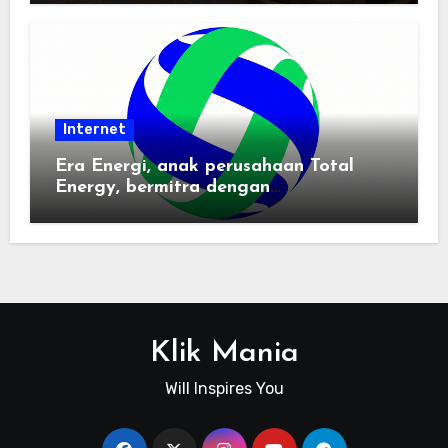
Internet
Era Energi, anak perusahaan Total
Energy, bermitra dengan
Zhuochuangtong untuk mempercepat
transisi energi Indonesia — raksasa
energi global bergabung dengan tim
lokal untuk mengembangkan energi
terbarukan dan infrastruktur listrik
Klik Mania
Will Inspires You