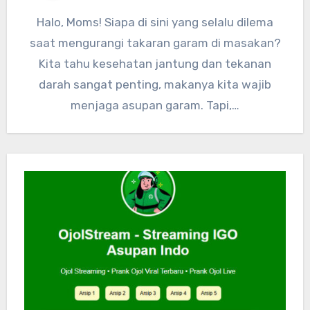
Halo, Moms! Siapa di sini yang selalu dilema
saat mengurangi takaran garam di masakan?
Kita tahu kesehatan jantung dan tekanan
darah sangat penting, makanya kita wajib
menjaga asupan garam. Tapi,…