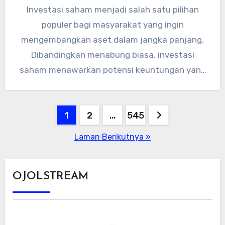
Investasi saham menjadi salah satu pilihan
populer bagi masyarakat yang ingin
mengembangkan aset dalam jangka panjang.
Dibandingkan menabung biasa, investasi
saham menawarkan potensi keuntungan yang
lebih besar, meski tentu disertai…
Paginasi
1
2
…
545
pos
Laman Berikutnya »
OJOLSTREAM