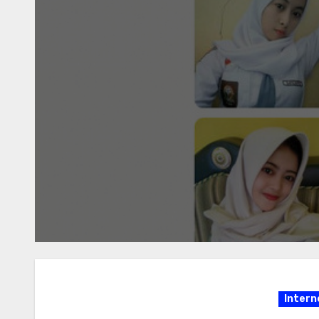
Oj
P
Da
Intern