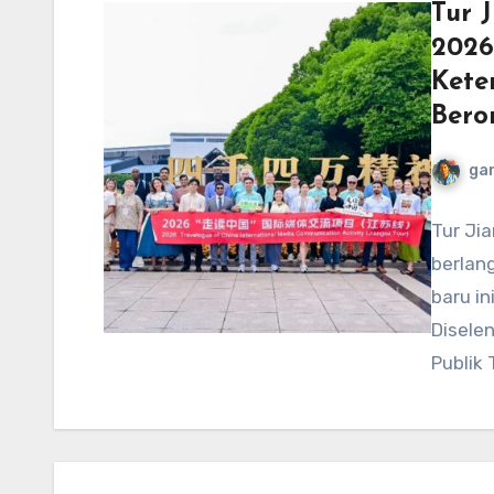
Tur 
2026
Kete
Bero
ga
Tur Ji
berlang
baru in
Disele
Publik 