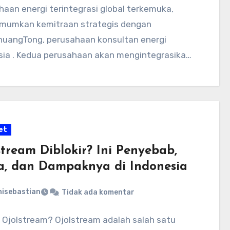
haan energi terintegrasi global terkemuka,
umkan kemitraan strategis dengan
uangTong, perusahaan konsultan energi
sia . Kedua perusahaan akan mengintegrasikan
 daya teknologi global…
et
stream Diblokir? Ini Penyebab,
a, dan Dampaknya di Indonesia
nisebastian
Tidak ada komentar
u Ojolstream? Ojolstream adalah salah satu