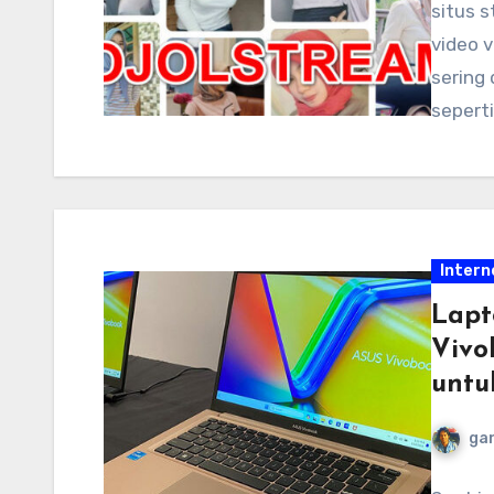
situs 
video 
sering 
seperti
Intern
Lapt
Vivo
untu
ga