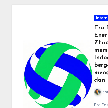
Intern
Era 
Ener
Zhuo
memp
Indo
berg
meng
dan i
ga
Era Ene