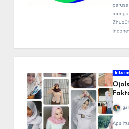
perusa
mengum
ZhuoCh
Indone
sumber
Intern
Ojol
Fakt
ga
Apa It