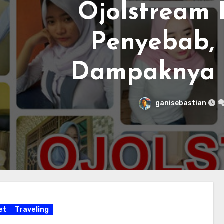
olstream Diblokir? 
enyebab, Fakta, d
mpaknya di Indone
ganisebastian
Tidak ada komentar
et
Traveling