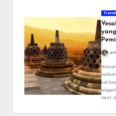
Travel
Vesa
yang
Pemi
ga
Waisak
berkum
kali be
anggot
tiket,