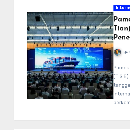
Intern
Pame
Tian
Pene
ga
Pameran
(TISIE)
tanggal
Intern
berkem