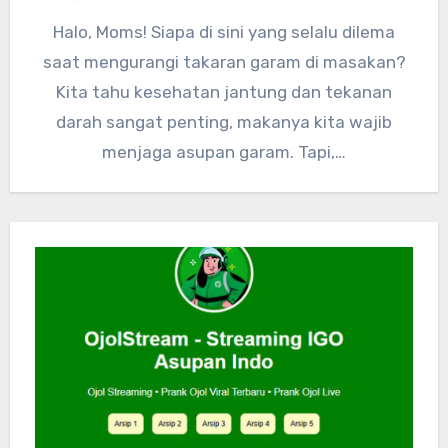
Halo, Moms! Siapa di sini yang selalu dilema
saat mengurangi takaran garam di masakan?
Kita tahu kesehatan jantung dan tekanan
darah sangat penting, makanya kita wajib
menjaga asupan garam. Tapi,…