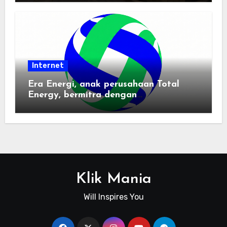
Internet
Era Energi, anak perusahaan Total
Energy, bermitra dengan
Zhuochuangtong untuk mempercepat
transisi energi Indonesia — raksasa
energi global bergabung dengan tim
lokal untuk mengembangkan energi
terbarukan dan infrastruktur listrik
Klik Mania
Will Inspires You