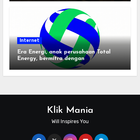
Internet
Era Energi, anak perusahaan Total
Energy, bermitra dengan
Zhuochuangtong untuk mempercepat
transisi energi Indonesia — raksasa
energi global bergabung dengan tim
lokal untuk mengembangkan energi
terbarukan dan infrastruktur listrik
Klik Mania
Will Inspires You