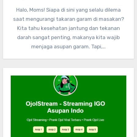
Halo, Moms! Siapa di sini yang selalu dilema
saat mengurangi takaran garam di masakan?
Kita tahu kesehatan jantung dan tekanan
darah sangat penting, makanya kita wajib
menjaga asupan garam. Tapi,…