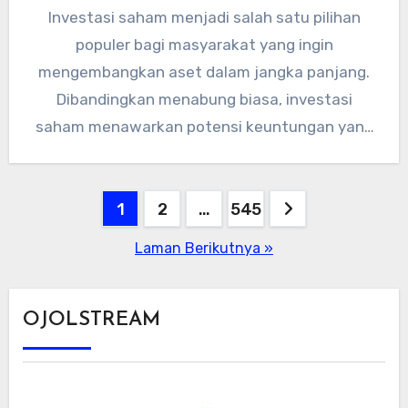
Investasi saham menjadi salah satu pilihan
populer bagi masyarakat yang ingin
mengembangkan aset dalam jangka panjang.
Dibandingkan menabung biasa, investasi
saham menawarkan potensi keuntungan yang
lebih besar, meski tentu disertai…
Paginasi
1
2
…
545
pos
Laman Berikutnya »
OJOLSTREAM