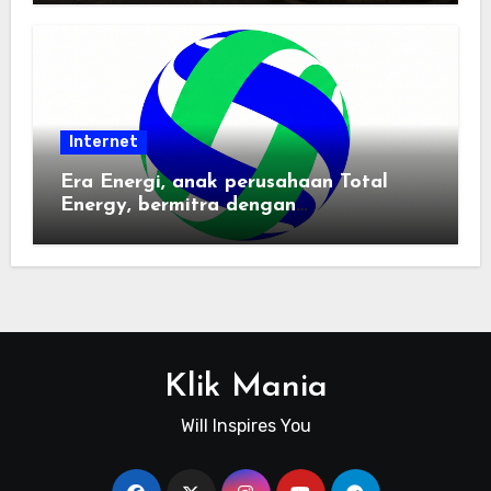
Internet
Era Energi, anak perusahaan Total
Energy, bermitra dengan
Zhuochuangtong untuk mempercepat
transisi energi Indonesia — raksasa
energi global bergabung dengan tim
lokal untuk mengembangkan energi
terbarukan dan infrastruktur listrik
Klik Mania
Will Inspires You