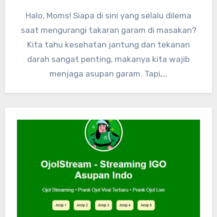
Halo, Moms! Siapa di sini yang selalu dilema
saat mengurangi takaran garam di masakan?
Kita tahu kesehatan jantung dan tekanan
darah sangat penting, makanya kita wajib
menjaga asupan garam. Tapi,…