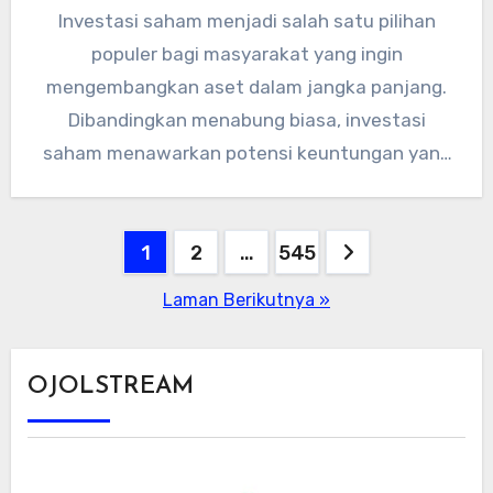
Investasi saham menjadi salah satu pilihan
populer bagi masyarakat yang ingin
mengembangkan aset dalam jangka panjang.
Dibandingkan menabung biasa, investasi
saham menawarkan potensi keuntungan yang
lebih besar, meski tentu disertai…
Paginasi
1
2
…
545
pos
Laman Berikutnya »
OJOLSTREAM