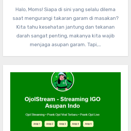
Halo, Moms! Siapa di sini yang selalu dilema
saat mengurangi takaran garam di masakan?
Kita tahu kesehatan jantung dan tekanan
darah sangat penting, makanya kita wajib
menjaga asupan garam. Tapi,…