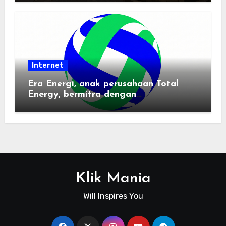
Internet
Era Energi, anak perusahaan Total
Energy, bermitra dengan
Zhuochuangtong untuk mempercepat
transisi energi Indonesia — raksasa
energi global bergabung dengan tim
lokal untuk mengembangkan energi
terbarukan dan infrastruktur listrik
Klik Mania
Will Inspires You