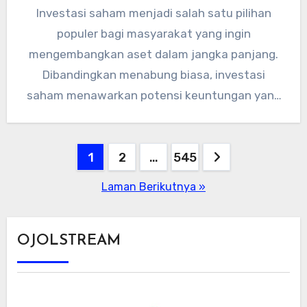
Investasi saham menjadi salah satu pilihan
populer bagi masyarakat yang ingin
mengembangkan aset dalam jangka panjang.
Dibandingkan menabung biasa, investasi
saham menawarkan potensi keuntungan yang
lebih besar, meski tentu disertai…
Paginasi
1
2
…
545
pos
Laman Berikutnya »
OJOLSTREAM