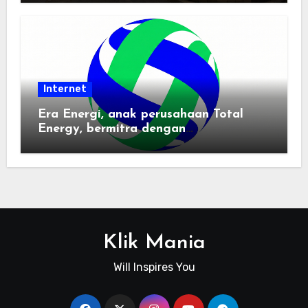
Internet
Era Energi, anak perusahaan Total
Energy, bermitra dengan
Zhuochuangtong untuk mempercepat
transisi energi Indonesia — raksasa
energi global bergabung dengan tim
lokal untuk mengembangkan energi
terbarukan dan infrastruktur listrik
Klik Mania
Will Inspires You