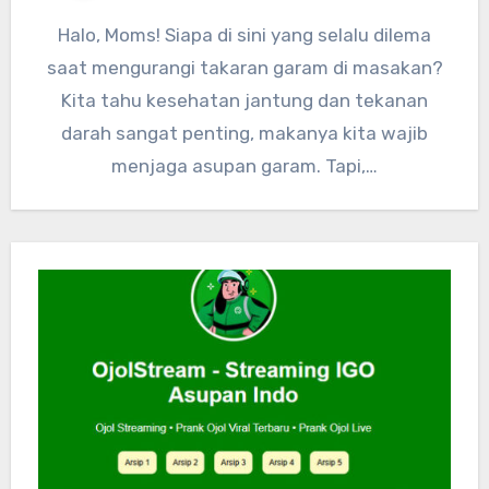
Halo, Moms! Siapa di sini yang selalu dilema
saat mengurangi takaran garam di masakan?
Kita tahu kesehatan jantung dan tekanan
darah sangat penting, makanya kita wajib
menjaga asupan garam. Tapi,…