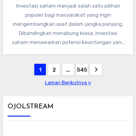
Investasi saham menjadi salah satu pilihan
populer bagi masyarakat yang ingin
mengembangkan aset dalam jangka panjang.
Dibandingkan menabung biasa, investasi
saham menawarkan potensi keuntungan yang
lebih besar, meski tentu disertai…
Paginasi
1
2
…
545
pos
Laman Berikutnya »
OJOLSTREAM