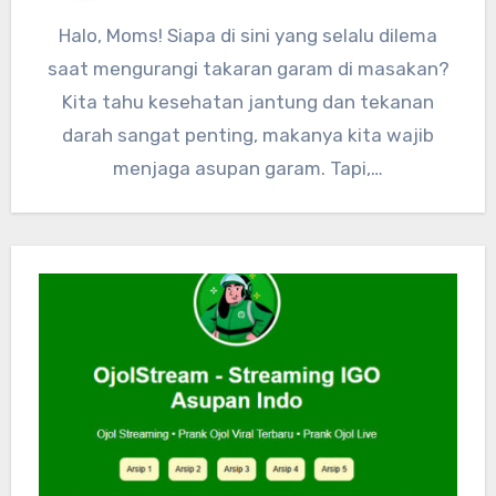
Halo, Moms! Siapa di sini yang selalu dilema
saat mengurangi takaran garam di masakan?
Kita tahu kesehatan jantung dan tekanan
darah sangat penting, makanya kita wajib
menjaga asupan garam. Tapi,…