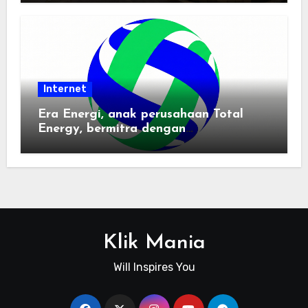
Internet
Era Energi, anak perusahaan Total
Energy, bermitra dengan
Zhuochuangtong untuk mempercepat
transisi energi Indonesia — raksasa
energi global bergabung dengan tim
lokal untuk mengembangkan energi
terbarukan dan infrastruktur listrik
Klik Mania
Will Inspires You