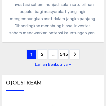
Investasi saham menjadi salah satu pilihan
populer bagi masyarakat yang ingin
mengembangkan aset dalam jangka panjang.
Dibandingkan menabung biasa, investasi
saham menawarkan potensi keuntungan yang
lebih besar, meski tentu disertai…
Paginasi
1
2
…
545
pos
Laman Berikutnya »
OJOLSTREAM