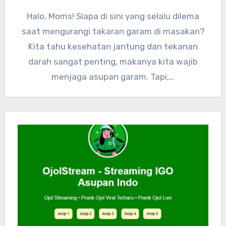
Halo, Moms! Siapa di sini yang selalu dilema
saat mengurangi takaran garam di masakan?
Kita tahu kesehatan jantung dan tekanan
darah sangat penting, makanya kita wajib
menjaga asupan garam. Tapi,…