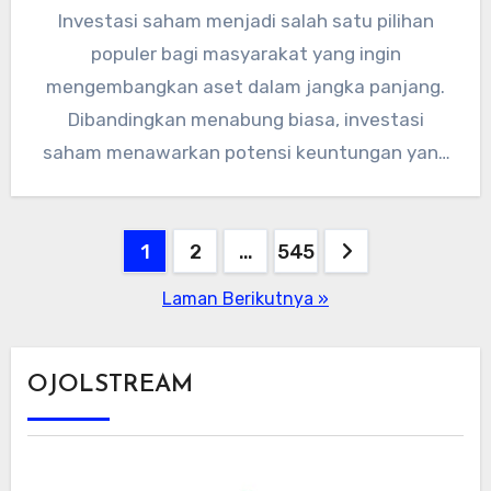
Investasi saham menjadi salah satu pilihan
populer bagi masyarakat yang ingin
mengembangkan aset dalam jangka panjang.
Dibandingkan menabung biasa, investasi
saham menawarkan potensi keuntungan yang
lebih besar, meski tentu disertai…
Paginasi
1
2
…
545
pos
Laman Berikutnya »
OJOLSTREAM