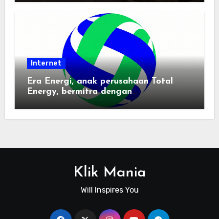
Internet
Era Energi, anak perusahaan Total
Energy, bermitra dengan
Zhuochuangtong untuk mempercepat
transisi energi Indonesia — raksasa
energi global bergabung dengan tim
lokal untuk mengembangkan energi
terbarukan dan infrastruktur listrik
Klik Mania
Will Inspires You