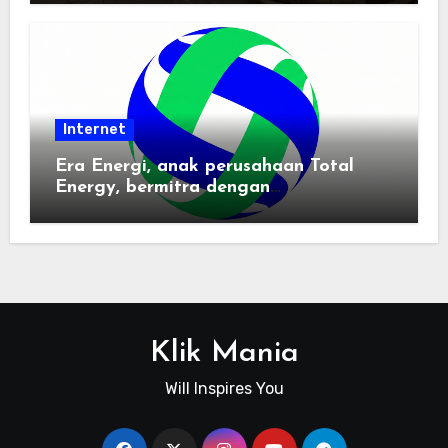
Internet
Era Energi, anak perusahaan Total
Energy, bermitra dengan
Zhuochuangtong untuk mempercepat
transisi energi Indonesia — raksasa
energi global bergabung dengan tim
lokal untuk mengembangkan energi
terbarukan dan infrastruktur listrik
Klik Mania
Will Inspires You