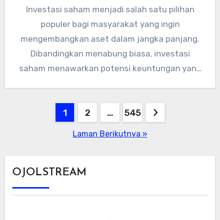
Investasi saham menjadi salah satu pilihan
populer bagi masyarakat yang ingin
mengembangkan aset dalam jangka panjang.
Dibandingkan menabung biasa, investasi
saham menawarkan potensi keuntungan yang
lebih besar, meski tentu disertai…
Paginasi
1
2
…
545
pos
Laman Berikutnya »
OJOLSTREAM