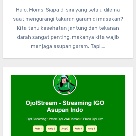
Halo, Moms! Siapa di sini yang selalu dilema
saat mengurangi takaran garam di masakan?
Kita tahu kesehatan jantung dan tekanan
darah sangat penting, makanya kita wajib
menjaga asupan garam. Tapi,…