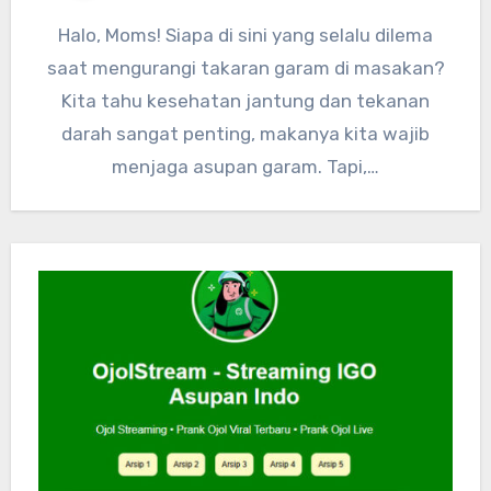
Halo, Moms! Siapa di sini yang selalu dilema
saat mengurangi takaran garam di masakan?
Kita tahu kesehatan jantung dan tekanan
darah sangat penting, makanya kita wajib
menjaga asupan garam. Tapi,…