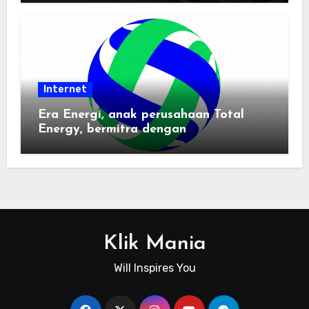
Internet
Era Energi, anak perusahaan Total
Energy, bermitra dengan
Zhuochuangtong untuk mempercepat
transisi energi Indonesia — raksasa
energi global bergabung dengan tim
lokal untuk mengembangkan energi
terbarukan dan infrastruktur listrik
Klik Mania
Will Inspires You