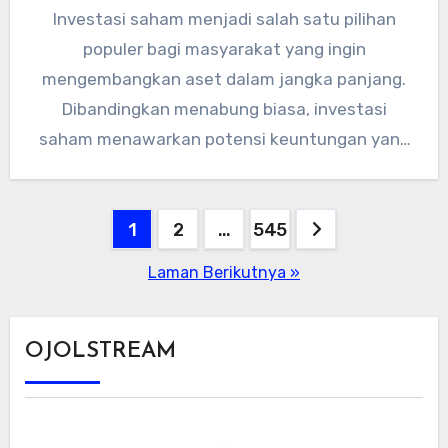
Investasi saham menjadi salah satu pilihan
populer bagi masyarakat yang ingin
mengembangkan aset dalam jangka panjang.
Dibandingkan menabung biasa, investasi
saham menawarkan potensi keuntungan yang
lebih besar, meski tentu disertai…
Paginasi
1
2
…
545
pos
Laman Berikutnya »
OJOLSTREAM