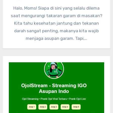
Halo, Moms! Siapa di sini yang selalu dilema
saat mengurangi takaran garam di masakan?
Kita tahu kesehatan jantung dan tekanan
darah sangat penting, makanya kita wajib
menjaga asupan garam. Tapi,…