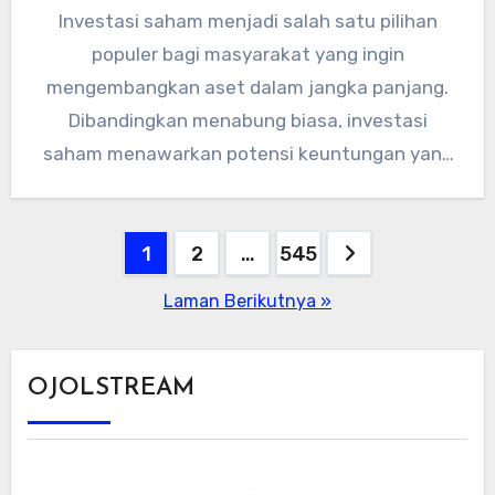
Investasi saham menjadi salah satu pilihan
populer bagi masyarakat yang ingin
mengembangkan aset dalam jangka panjang.
Dibandingkan menabung biasa, investasi
saham menawarkan potensi keuntungan yang
lebih besar, meski tentu disertai…
Paginasi
1
2
…
545
pos
Laman Berikutnya »
OJOLSTREAM