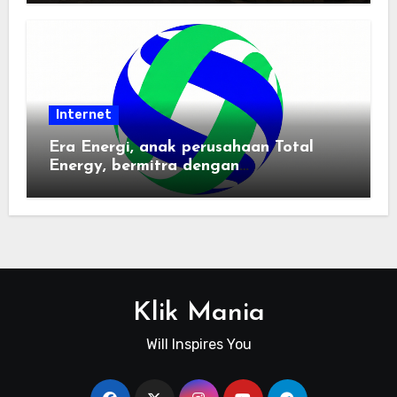
Internet
Era Energi, anak perusahaan Total
Energy, bermitra dengan
Zhuochuangtong untuk mempercepat
transisi energi Indonesia — raksasa
energi global bergabung dengan tim
lokal untuk mengembangkan energi
terbarukan dan infrastruktur listrik
Klik Mania
Will Inspires You