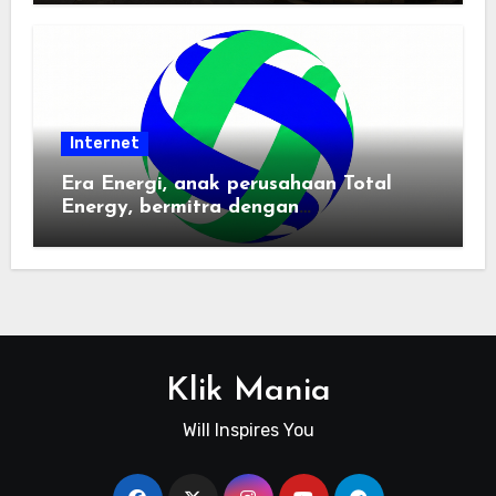
Internet
Era Energi, anak perusahaan Total
Energy, bermitra dengan
Zhuochuangtong untuk mempercepat
transisi energi Indonesia — raksasa
energi global bergabung dengan tim
lokal untuk mengembangkan energi
terbarukan dan infrastruktur listrik
Klik Mania
Will Inspires You