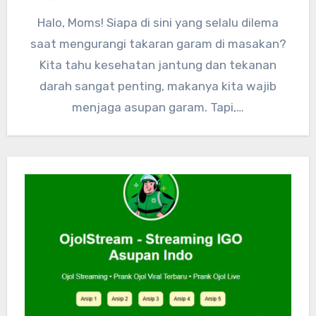
Halo, Moms! Siapa di sini yang selalu dilema
saat mengurangi takaran garam di masakan?
Kita tahu kesehatan jantung dan tekanan
darah sangat penting, makanya kita wajib
menjaga asupan garam. Tapi,…