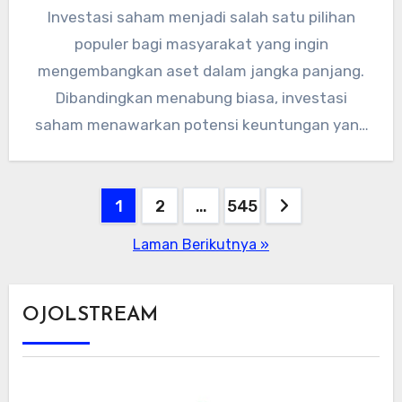
Investasi saham menjadi salah satu pilihan
populer bagi masyarakat yang ingin
mengembangkan aset dalam jangka panjang.
Dibandingkan menabung biasa, investasi
saham menawarkan potensi keuntungan yang
lebih besar, meski tentu disertai…
Paginasi
1
2
…
545
pos
Laman Berikutnya »
OJOLSTREAM