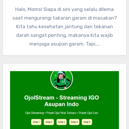
Halo, Moms! Siapa di sini yang selalu dilema
saat mengurangi takaran garam di masakan?
Kita tahu kesehatan jantung dan tekanan
darah sangat penting, makanya kita wajib
menjaga asupan garam. Tapi,…