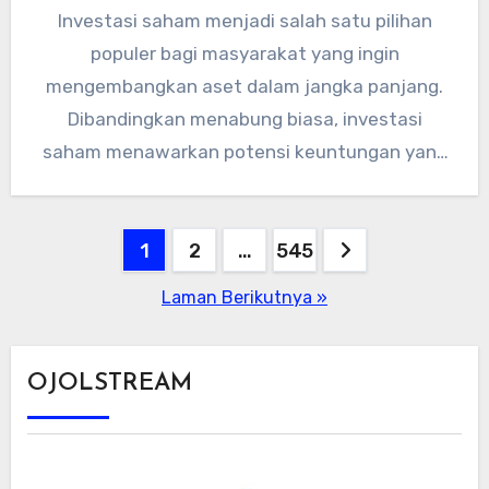
Investasi saham menjadi salah satu pilihan
populer bagi masyarakat yang ingin
mengembangkan aset dalam jangka panjang.
Dibandingkan menabung biasa, investasi
saham menawarkan potensi keuntungan yang
lebih besar, meski tentu disertai…
Paginasi
1
2
…
545
pos
Laman Berikutnya »
OJOLSTREAM