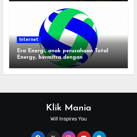
Internet
Era Energi, anak perusahaan Total
Energy, bermitra dengan
Zhuochuangtong untuk mempercepat
transisi energi Indonesia — raksasa
energi global bergabung dengan tim
lokal untuk mengembangkan energi
terbarukan dan infrastruktur listrik
Klik Mania
Will Inspires You