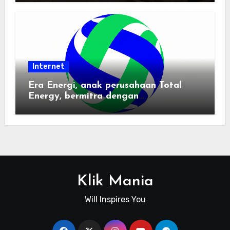
Internet
Era Energi, anak perusahaan Total
Energy, bermitra dengan
Zhuochuangtong untuk mempercepat
transisi energi Indonesia — raksasa
energi global bergabung dengan tim
lokal untuk mengembangkan energi
terbarukan dan infrastruktur listrik
Klik Mania
Will Inspires You