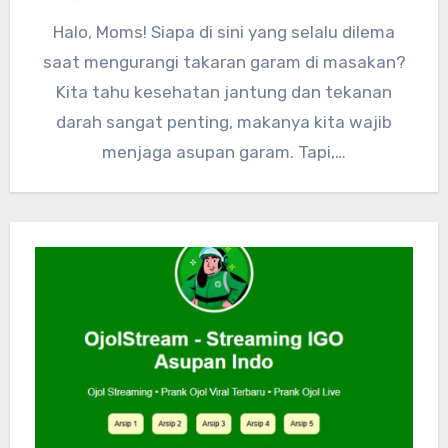
Halo, Moms! Siapa di sini yang selalu dilema
saat mengurangi takaran garam di masakan?
Kita tahu kesehatan jantung dan tekanan
darah sangat penting, makanya kita wajib
menjaga asupan garam. Tapi,…