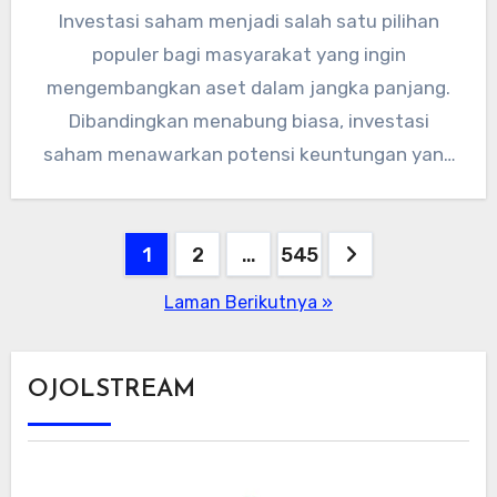
Investasi saham menjadi salah satu pilihan
populer bagi masyarakat yang ingin
mengembangkan aset dalam jangka panjang.
Dibandingkan menabung biasa, investasi
saham menawarkan potensi keuntungan yang
lebih besar, meski tentu disertai…
Paginasi
1
2
…
545
pos
Laman Berikutnya »
OJOLSTREAM